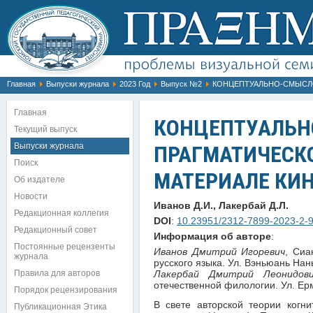
Главная
Выпуски журнала
2023 Год
Выпуск №2
КОНЦЕПТУАЛЬНО-СМЫСЛО
Главная
КОНЦЕПТУАЛЬН
Текущий выпуск
Выпуски журнала
ПРАГМАТИЧЕСКО
Поиск
МАТЕРИАЛЕ КИН
Об издателе
Новости
Иванов Д.И., Лакербай Д.Л.
Редакционная коллегия
DOI
:
10.23951/2312-7899-2023-2-
Редакционный совет
Информация об авторе
:
Постоянные рецензенты
Иванов Дмитрий Игоревич
, Сиа
журнала
Правила для авторов
Лакербай Дмитрий Леонидов
Порядок рецензирования
В свете авторской теории когн
Публикационная Этика