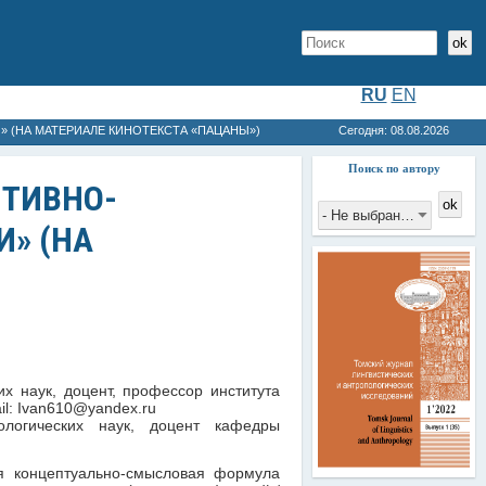
ok
RU
EN
 (НА МАТЕРИАЛЕ КИНОТЕКСТА «ПАЦАНЫ»)
Сегодня: 08.08.2026
Поиск по автору
ТИВНО-
ok
- Не выбрано -
» (НА
х наук, доцент, профессор института 
ологических наук, доцент кафедры 
ся концептуально-смысловая формула