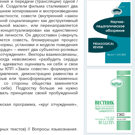
ния и передачи (трансляции) одной /
й. Создатели фильма сталкивают два
ешнем копировании и воспроизведении
астности, совести (внутренний «закон
ьной социализации» как деструктивный
льной маски», или перенаправляется
концептуализирован как единственно
и личности. Он двусоставен («вернуть
яется совесть, блокирующая процесс
нормы, установки и модели поведения
рдце» – имеет два субъектно-ролевых
г отчуждения». Векторы взаимосвязаны,
когда невозможно «разбудить сердца
т адекватно оценивать ни себя и свои
лы КПП «Закон совести» формируется
 давления, демонстрацию равенства и
азрыв или трансформацию искаженных
е со стороны общества заменяется
 себе). Подростку больше не нужно
овать принципам своей пробужденной
ческая программа, «круг отчуждения»,
ных текстов) // Вопросы языкознания.