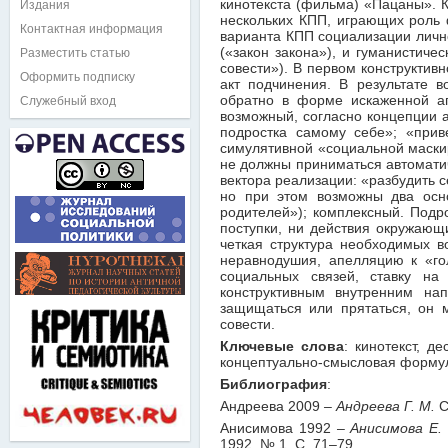
кинотекста (фильма) «Пацаны». 
Издания
нескольких КПП, играющих роль 
Контактная информация
варианта КПП социализации личн
(«закон закона»), и гуманистиче
Разместить статью
совести»). В первом конструктив
Оформить подписку
акт подчинения. В результате 
обратно в форме искаженной аг
Служебный вход
возможный, согласно концепции а
подростка самому себе»; «прив
симулятивной «социальной маски
не должны приниматься автомати
вектора реализации: «разбудить 
но при этом возможны два осно
родителей»); комплексный. Подро
поступки, ни действия окружающ
четкая структура необходимых в
неравнодушия, апелляцию к «го
социальных связей, ставку на
конструктивным внутренним на
защищаться или прятаться, он 
совести.
Ключевые слова
: кинотекст, д
концептуально-смысловая формул
Библиография
:
Андреева 2009
– Андреева Г. М.
С
Анисимова 1992
– Анисимова Е. 
1992. № 1. С. 71–79.