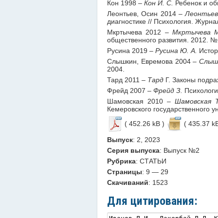
Кон 1998
– Кон И. С.
Ребенок и об
Леонтьев, Осин 2014
– Леонтьев 
диагностике // Психология. Журна
Мкртычева 2012
– Мкртычева М
общественного развития. 2012. № 
Русина 2019
– Русина Ю. А.
Истори
Слышкин, Евремова 2004
– Слышк
2004.
Тард 2011
– Тард
Г. Законы подра
Фрейд 2007
– Фрейд З.
Психологи
Шамовская 2010
– Шамовская Т
Кемеровского государственного ун
( 452.26 kB )
( 435.37 kB
Выпуск
: 2, 2023
Серия выпуска
: Выпуск №2
Рубрика
: СТАТЬИ
Страницы
: 9 — 29
Скачиваний
: 1523
Для цитирования: