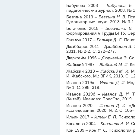
Бабунова 2008
– Бабунова Е. 
педагогический журнал. 2008. № 1
Безгина 2013
– Безгина Н. В.
Пси
Гуманитарные науки. 2013. № 3-1.
Богаченко 2015
– Богаченко В. 
формирования // Труды БГТУ. Сер.
Гальчук 2017
– Гальчук Д. С.
Понят
Джаббаров 2011
– Джаббаров В. 
2011. № 2-2. С. 272–277.
Дюркгейм 1996
– Дюркгейм Э.
Соц
Жабский 1987
– Жабский М. И.
Ки
Жабский 2013
– Жабский М. И.
Ме
И. Жабского. М.: ВГИК, 2013. С. 1
Иванов 2019а
– Иванов Д. И.
Моде
№ 1. С. 298–319.
Иванов 2019б
– Иванов Д. И.
Те
(Китай). Иваново: ПресСто, 2019.
Иванов 2020
– Иванов Д. И.
«До
исследования. 2020. № 2. С. 105–
Ильин 2017
– Ильин Е. П.
Психолог
Ковалева 2004
– Ковалева А. И.
Со
Кон 1989
– Кон И. С.
Психология р