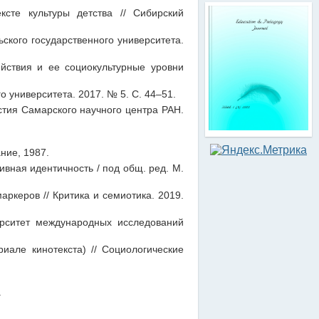
сте культуры детства // Сибирский
ьского государственного университета.
йствия и ее социокультурные уровни
о университета. 2017. № 5. С. 44–51.
стия Самарского научного центра РАН.
ние, 1987.
вная идентичность / под общ. ред. М.
ркеров // Критика и семиотика. 2019.
ерситет международных исследований
иале кинотекста) // Социологические
.