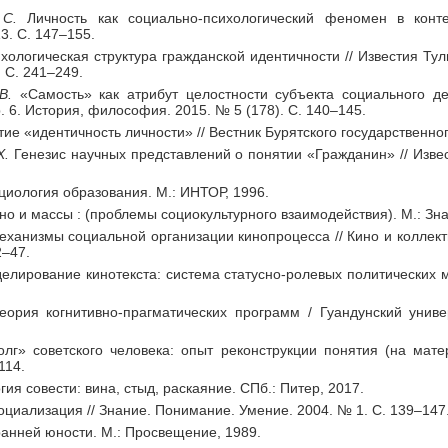
С.
Личность как социально-психологический феномен в контек
3. С. 147–155.
хологическая структура гражданской идентичности // Известия Тул
 С. 241–249.
В.
«Самость» как атрибут целостности субъекта социального де
 6. История, философия. 2015. № 5 (178). С. 140–145.
ие «идентичность личности» // Вестник Бурятского государственног
Х.
Генезис научных представлений о понятии «Гражданин» // Изве
иология образования. М.: ИНТОР, 1996.
но и массы : (проблемы социокультурного взаимодействия). М.: Зна
ханизмы социальной организации кинопроцесса // Кино и коллекти
2–47.
лирование кинотекста: система статусно-ролевых политических ма
ория когнитивно-прагматических программ / Гуандунский унив
лг» советского человека: опыт реконструкции понятия (на матер
114.
ия совести: вина, стыд, раскаяние. СПб.: Питер, 2017.
циализация // Знание. Понимание. Умение. 2004. № 1. С. 139–147
анней юности. М.: Просвещение, 1989.