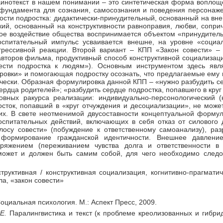
Кинотекст в нашем понимании – это синтетическая форма воплоще
фундамента для сознания, самосознания и поведения персонаже
ости подростка: дидактически-принудительный, основанный на вн
ский, основанный на конструктивности равноправия, любви, соприч
ное воздействие общества воспринимается объектом «принудител
воспитательный импульс усваивается внешне, на уровне «социа
рессивной реакции. Второй вариант – КПП «Закон совести» – 
второв фильма, продуктивный способ конструктивной социализаци
ести подростка к людям»). Основным инструментом здесь явл
ровки» и помогающая подростку осознать, что предлагаемые ему 
чески. Образная формулировка данной КПП – «нужно разбудить се
сердца родителей»; «разбудить сердце подростка, попавшего в кру
вных ракурса реализации: индивидуально-персонологический (
сток, попавший в «круг отчуждения и десоциализации», не може
их. В свете неотменимой двусоставности концептуальной форму
оспитательных действий, включающих в себя отказ от силового
лосу совести» (побуждение к ответственному самоанализу), р
 формирование гражданской идентичности. Внешнее давлени
пряжением (переживанием чувства долга и ответственности в
может и должен быть самим собой, для чего необходимо след
еструктивная / конструктивная социализация, когнитивно-прагмати
а, «закон совести»
оциальная психология. М.: Аспект Пресс, 2009.
Е.
Паралингвистика и текст (к проблеме креолизованных и гибрид